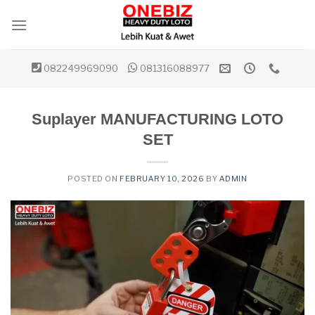
Skip
to
content
082249969090
081316088977
Suplayer MANUFACTURING LOTO
SET
POSTED ON
FEBRUARY 10, 2026
BY
ADMIN