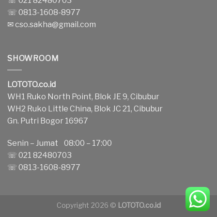
☏ 021 82480703
☏ 0813-1608-8977
✉
cso.sakha@gmail.com
SHOWROOM
LOTOTO.co.id
WH1 Ruko North Point, Blok JE 9, Cibubur
WH2 Ruko Little China, Blok JC 21, Cibubur
Gn. Putri Bogor 16967
Senin – Jumat 08:00 – 17:00
☏ 021 82480703
☏ 0813-1608-8977
Copyright 2026 ©
LOTOTO.co.id