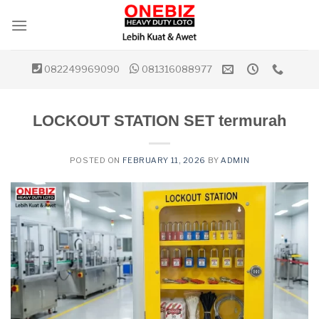
Skip
to
content
082249969090
081316088977
LOCKOUT STATION SET termurah
POSTED ON
FEBRUARY 11, 2026
BY
ADMIN