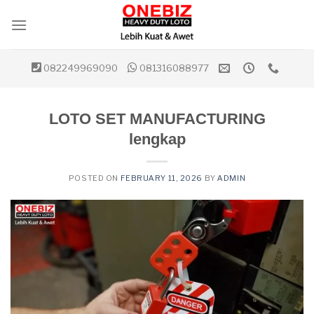
Skip
to
content
082249969090
081316088977
LOTO SET MANUFACTURING
lengkap
POSTED ON
FEBRUARY 11, 2026
BY
ADMIN