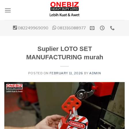
Skip
to
content
082249969090
081316088977
Suplier LOTO SET
MANUFACTURING murah
POSTED ON
FEBRUARY 11, 2026
BY
ADMIN