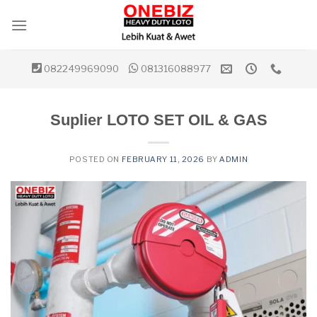
Skip
to
content
082249969090
081316088977
Suplier LOTO SET OIL & GAS
POSTED ON
FEBRUARY 11, 2026
BY
ADMIN