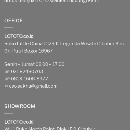
untuk menjual LOTO silahkan hubungi kami.
OFFICE
LOTOTO.co.id
Ruko Little China JC23 Jl. Legenda Wisata Cibubur Kec.
Gn. Putri Bogor 16967
Senin – Jumat 08:00 – 17:00
☏ 021 82480703
☏ 0813-1608-8977
✉
cso.sakha@gmail.com
SHOWROOM
LOTOTO.co.id
WH1 Ruko North Point, Blok JE 9, Cibubur