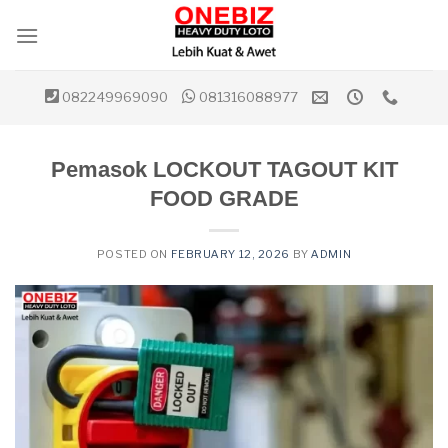
Skip
to
content
082249969090
081316088977
Pemasok LOCKOUT TAGOUT KIT
FOOD GRADE
POSTED ON
FEBRUARY 12, 2026
BY
ADMIN