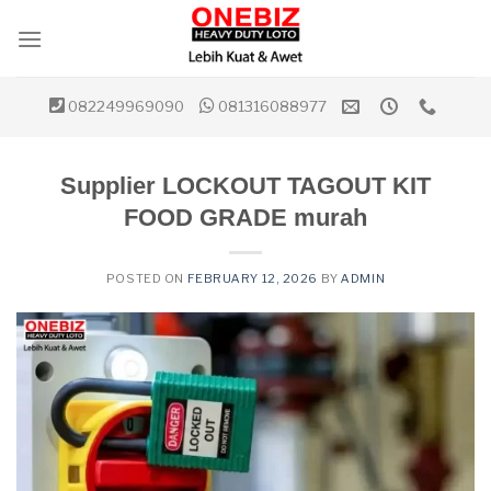
Skip
to
content
082249969090
081316088977
Supplier LOCKOUT TAGOUT KIT
FOOD GRADE murah
POSTED ON
FEBRUARY 12, 2026
BY
ADMIN