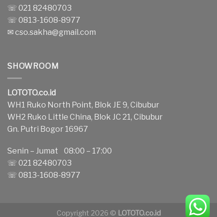
☏ 021 82480703
☏ 0813-1608-8977
✉
cso.sakha@gmail.com
SHOWROOM
LOTOTO.co.id
WH1 Ruko North Point, Blok JE 9, Cibubur
WH2 Ruko Little China, Blok JC 21, Cibubur
Gn. Putri Bogor 16967
Senin – Jumat 08:00 – 17:00
☏ 021 82480703
☏ 0813-1608-8977
Copyright 2026 ©
LOTOTO.co.id