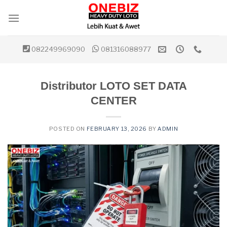
Skip
to
content
082249969090
081316088977
Distributor LOTO SET DATA
CENTER
POSTED ON
FEBRUARY 13, 2026
BY
ADMIN