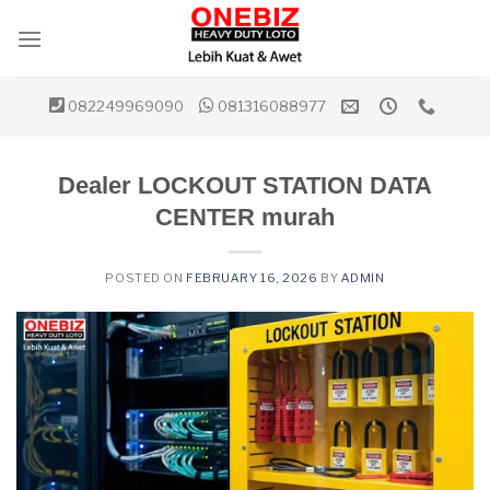
Skip
to
content
082249969090
081316088977
Dealer LOCKOUT STATION DATA
CENTER murah
POSTED ON
FEBRUARY 16, 2026
BY
ADMIN