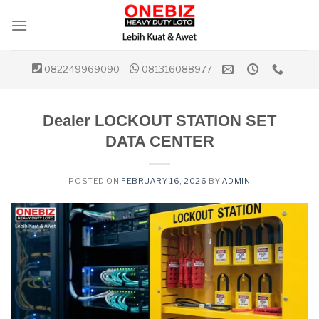
Skip
to
content
082249969090
081316088977
Dealer LOCKOUT STATION SET
DATA CENTER
POSTED ON
FEBRUARY 16, 2026
BY
ADMIN