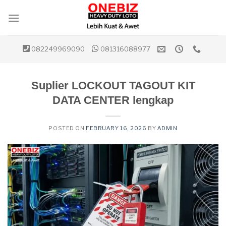
Skip
to
content
082249969090
081316088977
Suplier LOCKOUT TAGOUT KIT
DATA CENTER lengkap
POSTED ON
FEBRUARY 16, 2026
BY
ADMIN