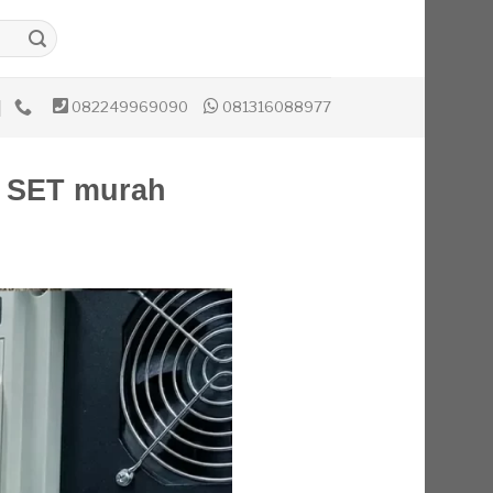
082249969090
081316088977
 SET murah