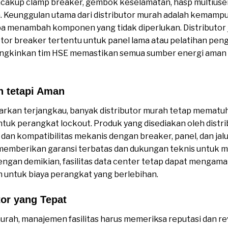
ncakup clamp breaker, gembok keselamatan, hasp multiuser,
ma. Keunggulan utama dari distributor murah adalah kemam
pa menambah komponen yang tidak diperlukan. Distributor
ptor breaker tertentu untuk panel lama atau pelatihan p
mungkinkan tim HSE memastikan semua sumber energi aman
h tetapi Aman
arkan terjangkau, banyak distributor murah tetap mematu
tuk perangkat lockout. Produk yang disediakan oleh distri
 dan kompatibilitas mekanis dengan breaker, panel, dan jalur
 memberikan garansi terbatas dan dukungan teknis untuk m
Dengan demikian, fasilitas data center tetap dapat mengam
 untuk biaya perangkat yang berlebihan.
tor yang Tepat
urah, manajemen fasilitas harus memeriksa reputasi dan re