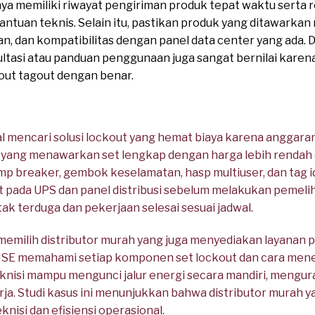
anya memiliki riwayat pengiriman produk tepat waktu serta 
uan teknis. Selain itu, pastikan produk yang ditawarkan m
an, dan kompatibilitas dengan panel data center yang ada. 
ltasi atau panduan penggunaan juga sangat bernilai karen
ut tagout dengan benar.
l mencari solusi lockout yang hemat biaya karena anggara
 yang menawarkan set lengkap dengan harga lebih rendah d
p breaker, gembok keselamatan, hasp multiuser, dan tag ide
ada UPS dan panel distribusi sebelum melakukan pemeliha
 tak terduga dan pekerjaan selesai sesuai jadwal.
n memilih distributor murah yang juga menyediakan layanan p
HSE memahami setiap komponen set lockout dan cara men
teknisi mampu mengunci jalur energi secara mandiri, mengu
rja. Studi kasus ini menunjukkan bahwa distributor murah y
isi dan efisiensi operasional.