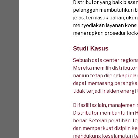
Distributor yang baik bias
pelanggan membutuhkan bant
jelas, termasuk bahan, ukur
menyediakan layanan konsu
menerapkan prosedur locko
Studi Kasus
Sebuah data center regiona
Mereka memilih distributor
namun tetap dilengkapi clam
dapat memasang perangkat p
tidak terjadi insiden energi
Di fasilitas lain, manajeme
Distributor membantu tim 
benar. Setelah pelatihan, 
dan memperkuat disiplin ke
mendukung keselamatan tekn