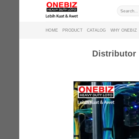
Skip
Search
to
for:
content
HOME
PRODUCT
CATALOG
WHY ONEBIZ
Distribut