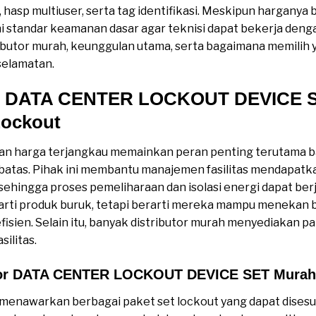
 hasp multiuser, serta tag identifikasi. Meskipun harganya
standar keamanan dasar agar teknisi dapat bekerja dengan
ributor murah, keunggulan utama, serta bagaimana memilih 
selamatan.
tor DATA CENTER LOCKOUT DEVICE 
Lockout
n harga terjangkau memainkan peran penting terutama bag
batas. Pihak ini membantu manajemen fasilitas mendapatk
 sehingga proses pemeliharaan dan isolasi energi dapat berj
rarti produk buruk, tetapi berarti mereka mampu menekan 
isien. Selain itu, banyak distributor murah menyediakan pa
silitas.
utor DATA CENTER LOCKOUT DEVICE SET Murah
 menawarkan berbagai paket set lockout yang dapat dises