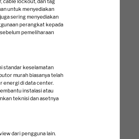
 cable lockout, dan tag
puan untuk menyediakan
 juga sering menyediakan
enggunaan perangkat kepada
 sebelum pemeliharaan
hi standar keselamatan
butor murah biasanya telah
 energi di data center.
embantu instalasi atau
ankan teknisi dan asetnya
view dari pengguna lain.