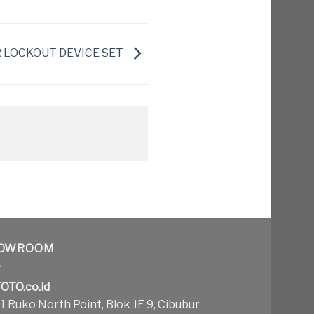
R LOCKOUT DEVICE SET
OWROOM
OTO.co.id
 Ruko North Point, Blok JE 9, Cibubur