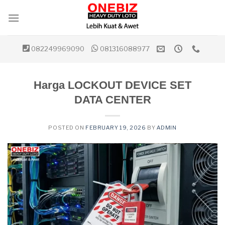
Skip
to
content
082249969090
081316088977
Harga LOCKOUT DEVICE SET
DATA CENTER
POSTED ON
FEBRUARY 19, 2026
BY
ADMIN