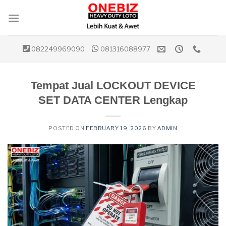
Skip
to
content
082249969090
081316088977
Tempat Jual LOCKOUT DEVICE
SET DATA CENTER Lengkap
POSTED ON
FEBRUARY 19, 2026
BY
ADMIN