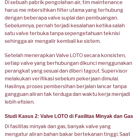
Di sebuah pabrik pengolahan air, tim maintenance
harus me mbersihkan filter utama yang terhubung
dengan beberapa valve suplai dan pembuangan.
Sebelumnya, pernah terjadi kesalahan ketika salah
satu valve terbuka tanpa sepengetahuan teknisi
sehingga air mengalir kembali ke sistem.
Setelah menerapkan Valve LOTO secara konsisten,
setiap valve yang berhubungan dikunci menggunakan
perangkat yang sesuai dan diberi tagout. Supervisor
melakukan verifikasi sebelum pekerjaan dimulai.
Hasilnya, proses pembersihan berjalan lancar tanpa
gangguan aliran tak terduga dan waktu kerja menjadi
lebih efisien.
Studi Kasus 2: Valve LOTO di Fasilitas Minyak dan Gas
Di fasilitas minyak dan gas, banyak valve yang
mengatur aliran bahan bakar bertekanan tinggi. Saat