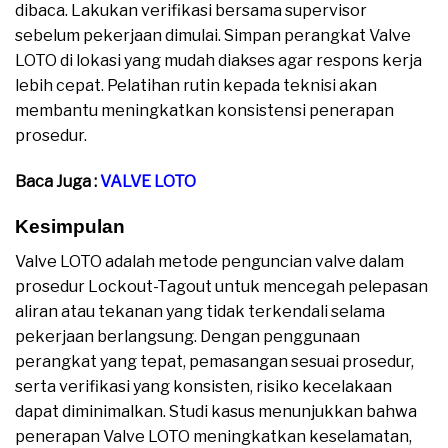
dibaca. Lakukan verifikasi bersama supervisor
sebelum pekerjaan dimulai. Simpan perangkat Valve
LOTO di lokasi yang mudah diakses agar respons kerja
lebih cepat. Pelatihan rutin kepada teknisi akan
membantu meningkatkan konsistensi penerapan
prosedur.
Baca Juga :
VALVE LOTO
Kesimpulan
Valve LOTO adalah metode penguncian valve dalam
prosedur Lockout-Tagout untuk mencegah pelepasan
aliran atau tekanan yang tidak terkendali selama
pekerjaan berlangsung. Dengan penggunaan
perangkat yang tepat, pemasangan sesuai prosedur,
serta verifikasi yang konsisten, risiko kecelakaan
dapat diminimalkan. Studi kasus menunjukkan bahwa
penerapan Valve LOTO meningkatkan keselamatan,