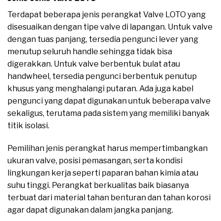
Terdapat beberapa jenis perangkat Valve LOTO yang
disesuaikan dengan tipe valve di lapangan. Untuk valve
dengan tuas panjang, tersedia pengunci lever yang
menutup seluruh handle sehingga tidak bisa
digerakkan. Untuk valve berbentuk bulat atau
handwheel, tersedia pengunci berbentuk penutup
khusus yang menghalangi putaran. Ada juga kabel
pengunci yang dapat digunakan untuk beberapa valve
sekaligus, terutama pada sistem yang memiliki banyak
titik isolasi.
Pemilihan jenis perangkat harus mempertimbangkan
ukuran valve, posisi pemasangan, serta kondisi
lingkungan kerja seperti paparan bahan kimia atau
suhu tinggi. Perangkat berkualitas baik biasanya
terbuat dari material tahan benturan dan tahan korosi
agar dapat digunakan dalam jangka panjang.