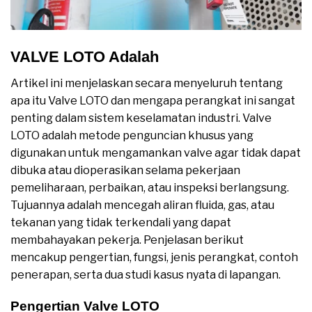
VALVE LOTO Adalah
Artikel ini menjelaskan secara menyeluruh tentang
apa itu Valve LOTO dan mengapa perangkat ini sangat
penting dalam sistem keselamatan industri. Valve
LOTO adalah metode penguncian khusus yang
digunakan untuk mengamankan valve agar tidak dapat
dibuka atau dioperasikan selama pekerjaan
pemeliharaan, perbaikan, atau inspeksi berlangsung.
Tujuannya adalah mencegah aliran fluida, gas, atau
tekanan yang tidak terkendali yang dapat
membahayakan pekerja. Penjelasan berikut
mencakup pengertian, fungsi, jenis perangkat, contoh
penerapan, serta dua studi kasus nyata di lapangan.
Pengertian Valve LOTO