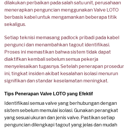
dilakukan perbaikan pada salah satu unit, perusahaan
menerapkan penguncian menggunakan Valve LOTO
berbasis kabel untuk mengamankan beberapa titik
sekaligus.
Setiap teknisi memasang padlock pribadi pada kabel
pengunci dan menambahkan tagout identifikasi.
Proses ini memastikan bahwa sistem tidak dapat
diaktifkan kembali sebelum semua pekerja
menyelesaikan tugasnya. Setelah penerapan prosedur
ini, tingkat insiden akibat kesalahan isolasi menurun
signifikan dan standar keselamatan meningkat.
Tips Penerapan Valve LOTO yang Efektif
Identifikasi semua valve yang berhubungan dengan
sistem sebelum memulai isolasi. Gunakan perangkat
yang sesuai ukuran dan jenis valve. Pastikan setiap
penguncian dilengkapi tagout yang jelas dan mudah