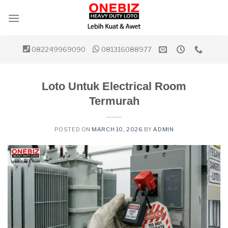
Skip
to
content
082249969090
081316088977
Loto Untuk Electrical Room
Termurah
POSTED ON
MARCH 10, 2026
BY
ADMIN