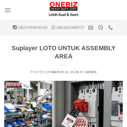
Skip
to
content
082249969090
081316088977
Suplayer LOTO UNTUK ASSEMBLY
AREA
POSTED ON
MARCH 12, 2026
BY
ADMIN