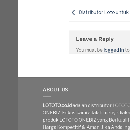
Distributor Loto untuk
Leave a Reply
You must be
logged in
to
ABOUT US
LOTOTO.co.id
adalah distributor LOTOT
ONEBIZ. Fokus kami adalah menyediak
produk LOTOTO ONEBIZ yang Berkualit
Harga Kompetitif & Aman. Jika Anda ing