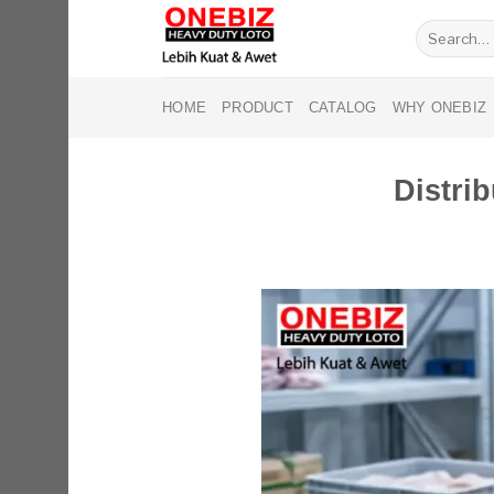
Skip
Search
to
for:
content
HOME
PRODUCT
CATALOG
WHY ONEBIZ
Distri