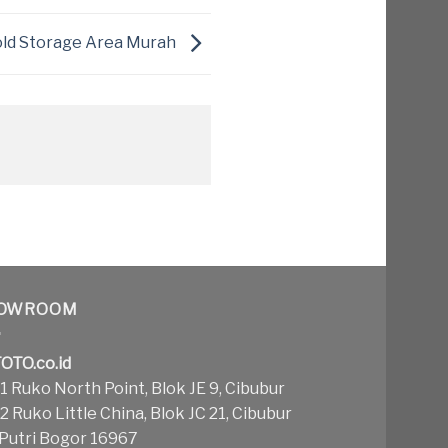
Cold Storage Area Murah
OWROOM
OTO.co.id
 Ruko North Point, Blok JE 9, Cibubur
 Ruko Little China, Blok JC 21, Cibubur
 Putri Bogor 16967