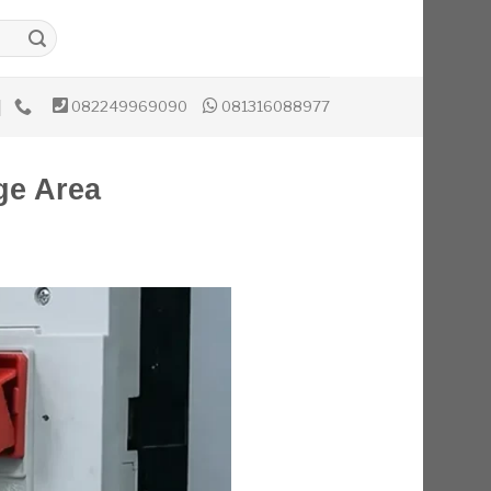
082249969090
081316088977
ge Area