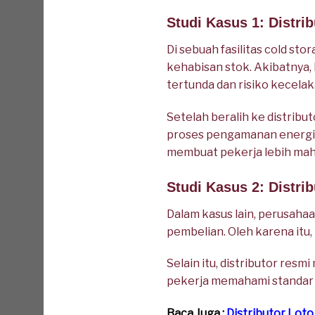
Studi Kasus 1: Distr
Di sebuah fasilitas cold st
kehabisan stok. Akibatnya,
tertunda dan risiko kecela
Setelah beralih ke distrib
proses pengamanan energi me
membuat pekerja lebih mahi
Studi Kasus 2: Distri
Dalam kasus lain, perusaha
pembelian. Oleh karena itu, 
Selain itu, distributor res
pekerja memahami standar 
Baca Juga :
Distributor Lot