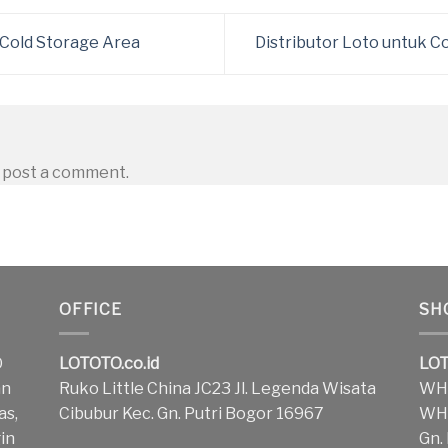
 Cold Storage Area
Distributor Loto untuk 
 post a comment.
OFFICE
SH
O
LOTOTO.co.id
LOT
an
Ruko Little China JC23 Jl. Legenda Wisata
WH1
as,
Cibubur Kec. Gn. Putri Bogor 16967
WH2
in
Gn.