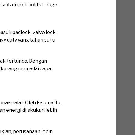
ifik di area cold storage.
suk padlock, valve lock,
avy duty yang tahan suhu
dak tertunda. Dengan
ng kurang memadai dapat
naan alat. Oleh karena itu,
 energi dilakukan lebih
ikian, perusahaan lebih