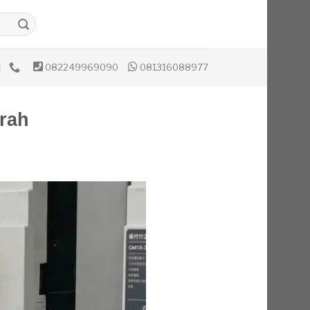
082249969090
081316088977
urah