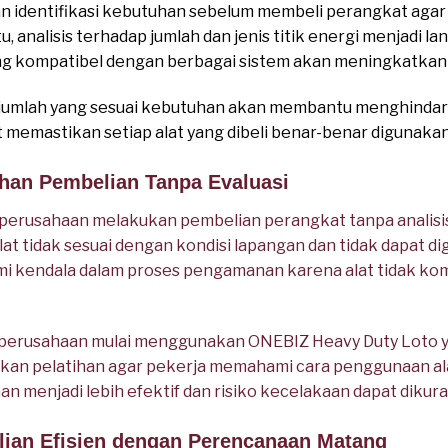
n identifikasi kebutuhan sebelum membeli perangkat agar
tu, analisis terhadap jumlah dan jenis titik energi menjadi l
 yang kompatibel dengan berbagai sistem akan meningkatkan
am jumlah yang sesuai kebutuhan akan membantu menghinda
 memastikan setiap alat yang dibeli benar-benar digunaka
ahan Pembelian Tanpa Evaluasi
a, perusahaan melakukan pembelian perangkat tanpa analisi
lat tidak sesuai dengan kondisi lapangan dan tidak dapat d
ami kendala dalam proses pengamanan karena alat tidak ko
i, perusahaan mulai menggunakan ONEBIZ Heavy Duty Loto 
akukan pelatihan agar pekerja memahami cara penggunaan a
 menjadi lebih efektif dan risiko kecelakaan dapat dikura
lian Efisien dengan Perencanaan Matang