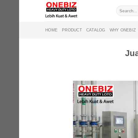
Skip
Search
to
for:
content
HOME
PRODUCT
CATALOG
WHY ONEBIZ
Jua