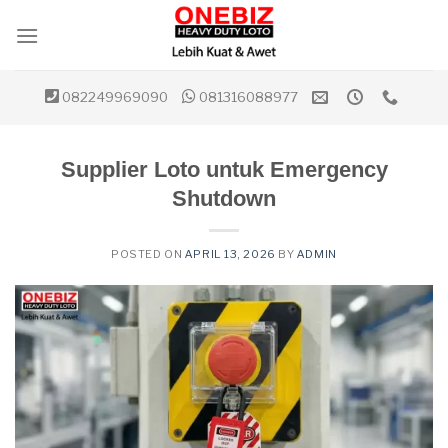
Skip
to
content
082249969090
081316088977
Supplier Loto untuk Emergency
Shutdown
POSTED ON
APRIL 13, 2026
BY
ADMIN