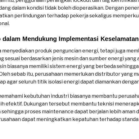
ain itu, penggunaan perangkat lockout dan tag identifika
ng dalam kondisi tidak boleh dioperasikan. Dengan pener
tkan perlindungan terhadap pekerja sekaligus memperku
onal.
to dalam Mendukung Implementasi Keselamatan
ya menyediakan produk penguncian energi, tetapi juga me
sesuai berdasarkan jenis mesin dan sumber energi yang a
 mesin biasanya memiliki sistem energi yang berbeda sehi
. Oleh sebab itu, perusahaan memerlukan distributor yang
p agar seluruh titik isolasi energi dapat diamankan dengan
ng memahami kebutuhan industri biasanya membantu perusa
bih efektif. Dukungan tersebut membantu teknisi menerap
in sehingga proses maintenance dapat berjalan lebih aman d
perusahaan dapat meningkatkan kepatuhan terhadap standa