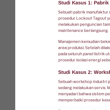
Studi Kasus 1: Pabri
Sebuah pabrik manufaktur m
prosedur Lockout Tagout ya
melakukan penguncian tamba
maintenance berlangsung.
Manajemen kemudian bekerj
area produksi. Setelah dil
pada seluruh panel listrik 
prosedur isolasi energi se
Studi Kasus 2: Works
Sebuah workshop industri p
sedang melakukan servis. 
menyadari bahwa sistem pen
memperbaiki prosedur kese