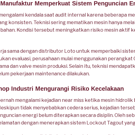
k Manufaktur Memperkuat Sistem Penguncian E
engalami kendala saat audit internal karena beberapa mes
ng konsisten. Teknisi sering mematikan mesin hanya melal
han. Kondisi tersebut meningkatkan risiko mesin aktif k
a sama dengan distributor Loto untuk memperbaiki sistem
akukan evaluasi, perusahaan mulai menggunakan perangkat
utama dan valve mesin produksi. Selain itu, teknisi mendapa
belum pekerjaan maintenance dilakukan.
hop Industri Mengurangi Risiko Kecelakaan
ernah mengalami kejadian near miss ketika mesin hidrolik 
Meskipun tidak menyebabkan cedera serius, kejadian ter
guncian energi belum diterapkan secara disiplin. Oleh seb
lamatan dengan menerapkan sistem Lockout Tagout yang l