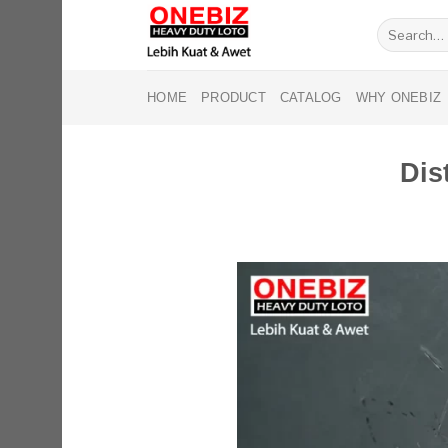
Skip
Search
to
for:
content
HOME
PRODUCT
CATALOG
WHY ONEBIZ
Dis