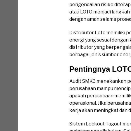
pengendalian risiko ditera
atau LOTO menjadi langkah
dengan aman selama prose
Distributor Loto memiliki
energi yang sesuai dengan 
distributor yang berpeng
berbagai jenis sumber ener
Pentingnya LOT
Audit SMK3 menekankan pent
perusahaan mampu mencipta
apakah perusahaan memiliki 
operasional. Jika perusaha
kerja akan meningkat dan d
Sistem Lockout Tagout me