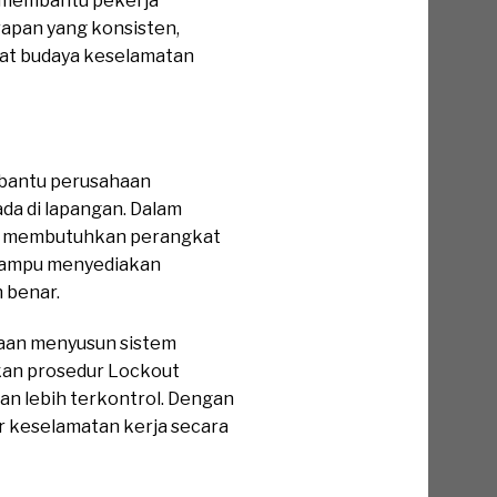
si membantu pekerja
apan yang konsisten,
at budaya keselamatan
mbantu perusahaan
da di lapangan. Dalam
ngga membutuhkan perangkat
 mampu menyediakan
 benar.
haan menyusun sistem
kan prosedur Lockout
an lebih terkontrol. Dengan
r keselamatan kerja secara