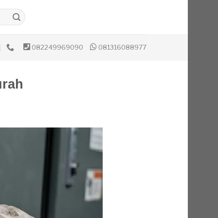
082249969090
081316088977
urah