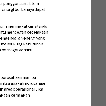
tu, penggunaan sistem
r energi berbahaya dapat
ingin meningkatkan standar
bantu mencegah kecelakaan
engendalian energi yang
ntuk mendukung kebutuhan
a berbagai kondisi
ar perusahaan mampu
meriksa apakah perusahaan
uh area operasional. Jika
akaan kerja akan