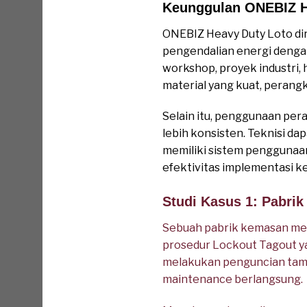
Keunggulan ONEBIZ H
ONEBIZ Heavy Duty Loto d
pengendalian energi dengan 
workshop, proyek industri, 
material yang kuat, perang
Selain itu, penggunaan pe
lebih konsisten. Teknisi 
memiliki sistem penggunaa
efektivitas implementasi k
Studi Kasus 1: Pabr
Sebuah pabrik kemasan meng
prosedur Lockout Tagout ya
melakukan penguncian tamba
maintenance berlangsung.