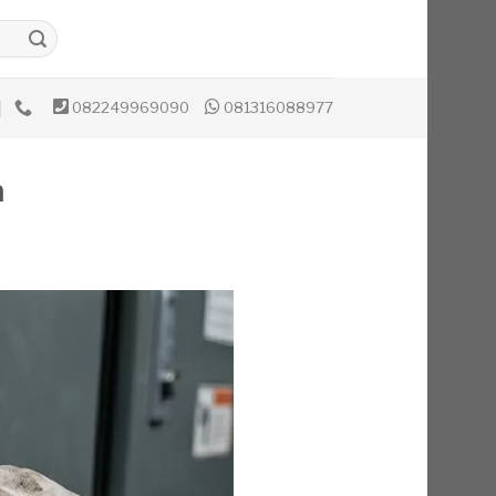
082249969090
081316088977
h