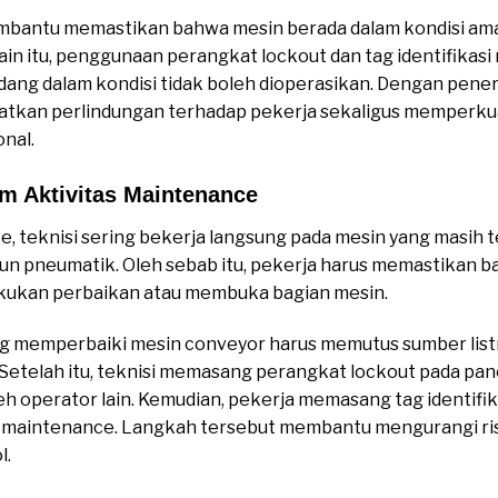
mbantu memastikan bahwa mesin berada dalam kondisi am
ain itu, penggunaan perangkat lockout dan tag identifika
ng dalam kondisi tidak boleh dioperasikan. Dengan pener
tkan perlindungan terhadap pekerja sekaligus memperku
onal.
 Aktivitas Maintenance
e, teknisi sering bekerja langsung pada mesin yang masi
aupun pneumatik. Oleh sebab itu, pekerja harus memastikan
akukan perbaikan atau membuka bagian mesin.
ng memperbaiki mesin conveyor harus memutus sumber listr
 Setelah itu, teknisi memasang perangkat lockout pada pane
eh operator lain. Kemudian, pekerja memasang tag identifi
 maintenance. Langkah tersebut membantu mengurangi ris
l.