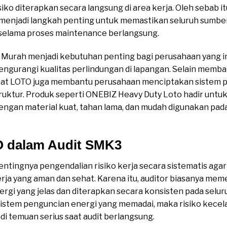
iko diterapkan secara langsung di area kerja. Oleh sebab i
menjadi langkah penting untuk memastikan seluruh sumbe
selama proses maintenance berlangsung.
3 Murah menjadi kebutuhan penting bagi perusahaan yang 
engurangi kualitas perlindungan di lapangan. Selain mem
at LOTO juga membantu perusahaan menciptakan sistem p
erstruktur. Produk seperti ONEBIZ Heavy Duty Loto hadir u
dengan material kuat, tahan lama, dan mudah digunakan pad
O dalam Audit SMK3
tingnya pengendalian risiko kerja secara sistematis ag
ja yang aman dan sehat. Karena itu, auditor biasanya me
nergi yang jelas dan diterapkan secara konsisten pada selur
sistem penguncian energi yang memadai, maka risiko kecel
i temuan serius saat audit berlangsung.