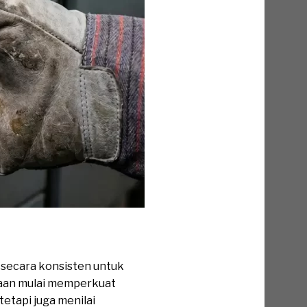
n secara konsisten untuk
haan mulai memperkuat
etapi juga menilai