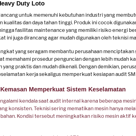
eavy Duty Loto
irancang untuk memenuhi kebutuhan industri yang membu
kualitas dan daya tahan tinggi. Produk ini cocok digunakan
hingga fasilitas maintenance yang memiliki risiko energi be
kat ini juga dirancang agar mudah digunakan oleh teknisi 
rangkat yang seragam membantu perusahaan menciptakan 
dapat memahami prosedur penguncian dengan lebih mudah k
n yang praktis dan mudah dikenali. Dengan demikian, per
eselamatan kerja sekaligus memperkuat kesiapan audit SM
ik Kemasan Memperkuat Sistem Keselamatan
alami kendala saat audit internal karena beberapa mesin
ng konsisten. Teknisi sering mematikan mesin hanya melal
han. Kondisi tersebut meningkatkan risiko mesin aktif k