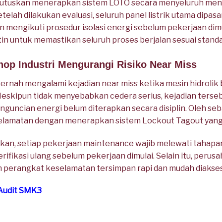
tuskan menerapkan sistem LOTO secara menyeluruh me
telah dilakukan evaluasi, seluruh panel listrik utama dip
n mengikuti prosedur isolasi energi sebelum pekerjaan dimul
n untuk memastikan seluruh proses berjalan sesuai stand
hop Industri Mengurangi Risiko Near Miss
ernah mengalami kejadian near miss ketika mesin hidrolik 
Meskipun tidak menyebabkan cedera serius, kejadian ter
guncian energi belum diterapkan secara disiplin. Oleh seb
lamatan dengan menerapkan sistem Lockout Tagout yang l
kan, setiap pekerjaan maintenance wajib melewati tahapan 
ifikasi ulang sebelum pekerjaan dimulai. Selain itu, peru
uh perangkat keselamatan tersimpan rapi dan mudah diakses
 Audit SMK3