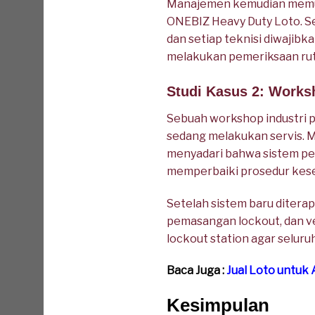
Manajemen kemudian memu
ONEBIZ Heavy Duty Loto. Se
dan setiap teknisi diwajibka
melakukan pemeriksaan ruti
Studi Kasus 2: Works
Sebuah workshop industri p
sedang melakukan servis. 
menyadari bahwa sistem pen
memperbaiki prosedur kese
Setelah sistem baru diterap
pemasangan lockout, dan ver
lockout station agar selur
Baca Juga :
Jual Loto untuk
Kesimpulan