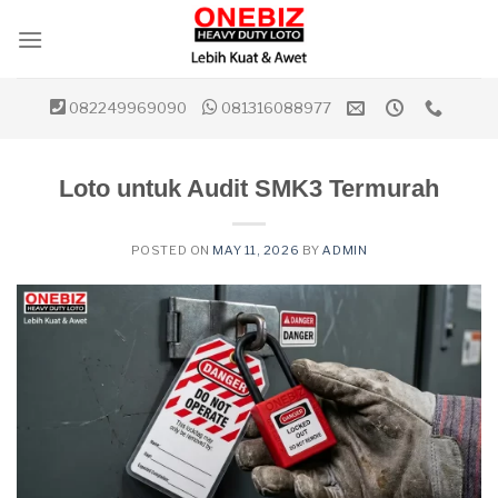
Skip
to
content
082249969090
081316088977
Loto untuk Audit SMK3 Termurah
POSTED ON
MAY 11, 2026
BY
ADMIN