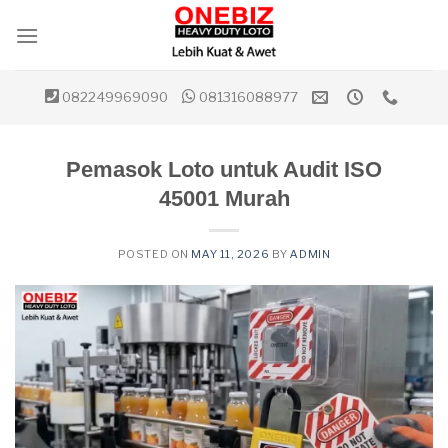
Skip
to
content
082249969090
081316088977
Pemasok Loto untuk Audit ISO
45001 Murah
POSTED ON
MAY 11, 2026
BY
ADMIN