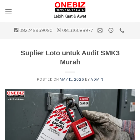
Skip
to
content
082249969090
081316088977
Suplier Loto untuk Audit SMK3
Murah
POSTED ON
MAY 11, 2026
BY
ADMIN