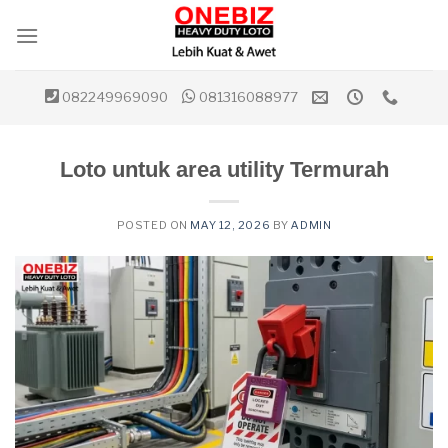
Skip
to
content
082249969090
081316088977
Loto untuk area utility Termurah
POSTED ON
MAY 12, 2026
BY
ADMIN