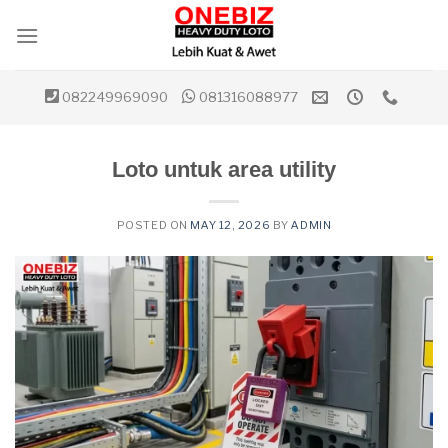
Skip
to
content
082249969090
081316088977
Loto untuk area utility
POSTED ON
MAY 12, 2026
BY
ADMIN