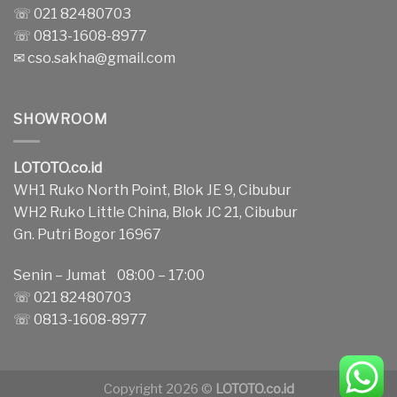
☏ 021 82480703
☏ 0813-1608-8977
✉
cso.sakha@gmail.com
SHOWROOM
LOTOTO.co.id
WH1 Ruko North Point, Blok JE 9, Cibubur
WH2 Ruko Little China, Blok JC 21, Cibubur
Gn. Putri Bogor 16967
Senin – Jumat 08:00 – 17:00
☏ 021 82480703
☏ 0813-1608-8977
Copyright 2026 ©
LOTOTO.co.id