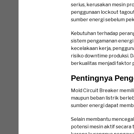
serius, kerusakan mesin pr
penggunaan lockout tagout
sumber energi sebelum peke
Kebutuhan terhadap perang
sistem pengamanan energi y
kecelakaan kerja, penggun
risiko downtime produksi.
berkualitas menjadi faktor
Pentingnya Peng
Mold Circuit Breaker memili
maupun beban listrik berle
sumber energi dapat memba
Selain membantu mencegah 
potensi mesin aktif secara 