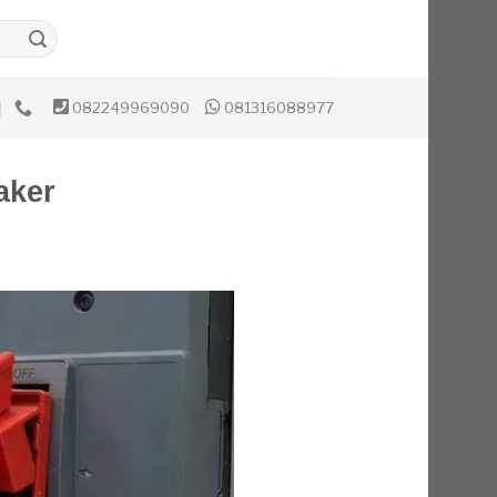
082249969090
081316088977
aker