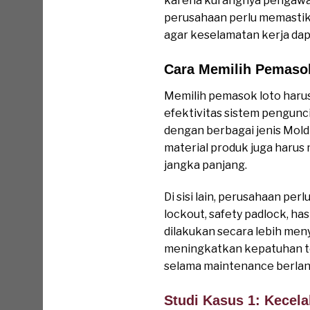
karena kurangnya pengawasa
perusahaan perlu memastika
agar keselamatan kerja dap
Cara Memilih Pemasok
Memilih pemasok loto haru
efektivitas sistem pengun
dengan berbagai jenis Mold
material produk juga harus 
jangka panjang.
Di sisi lain, perusahaan p
lockout, safety padlock, h
dilakukan secara lebih me
meningkatkan kepatuhan te
selama maintenance berla
Studi Kasus 1: Kecel