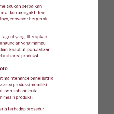
 melakukan perbaikan
rator lain mengaktifkan
atnya, conveyor bergerak
t tagout yang diterapkan
at penguncian yang mampu
dian tersebut, perusahaan
uruh area produksi.
oto
t maintenance panel listrik
a area produksi memiliki
ut, perusahaan mulai
n mesin produksi.
rja terhadap prosedur