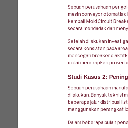
Sebuah perusahaan pengola
mesin conveyor otomatis di
kembali Mold Circuit Break
secara mendadak dan menye
Setelah dilakukan investig
secara konsisten pada area 
mencegah breaker diaktifk
mulai menerapkan prosedur 
Studi Kasus 2: Penin
Sebuah perusahaan manufakt
dilakukan. Banyak teknisi 
beberapa jalur distribusi l
menggunakan perangkat lot
Dalam beberapa bulan pene