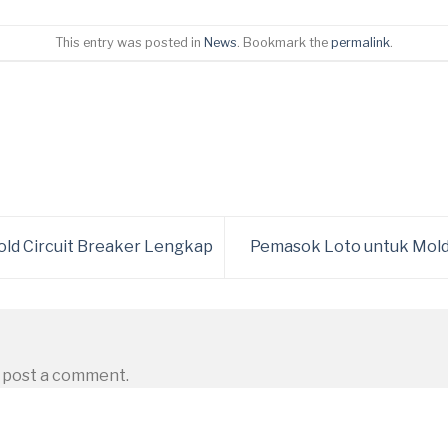
This entry was posted in
News
. Bookmark the
permalink
.
old Circuit Breaker Lengkap
Pemasok Loto untuk Mold
 post a comment.