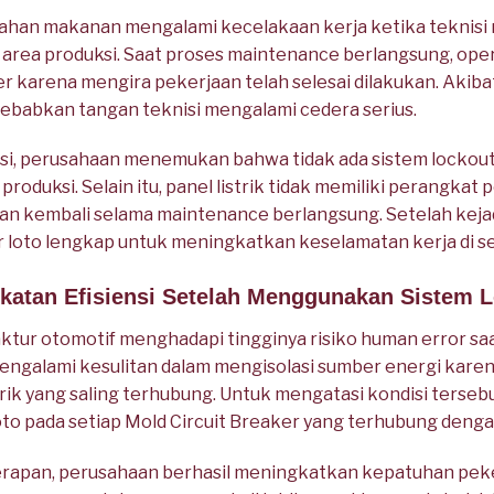
han makanan mengalami kecelakaan kerja ketika teknisi
 area produksi. Saat proses maintenance berlangsung, ope
er karena mengira pekerjaan telah selesai dilakukan. Akib
babkan tangan teknisi mengalami cedera serius.
asi, perusahaan menemukan bahwa tidak ada sistem lockou
produksi. Selain itu, panel listrik tidak memiliki perangk
an kembali selama maintenance berlangsung. Setelah keja
loto lengkap untuk meningkatkan keselamatan kerja di sel
gkatan Efisiensi Setelah Menggunakan Sistem L
ur otomotif menghadapi tingginya risiko human error saa
mengalami kesulitan dalam mengisolasi sumber energi karen
istrik yang saling terhubung. Untuk mengatasi kondisi terseb
o pada setiap Mold Circuit Breaker yang terhubung denga
rapan, perusahaan berhasil meningkatkan kepatuhan peke