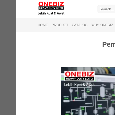
Skip
Search
to
for:
content
HOME
PRODUCT
CATALOG
WHY ONEBIZ
Pem