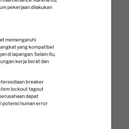
 maintenance. Karena itu,
lum pekerjaan dilakukan
ngat memengaruhi
rangkat yang kompatibel
di lapangan. Selain itu,
kungan kerja berat dan
Ketersediaan breaker
istem lockout tagout
 perusahaan dapat
 potensi human error