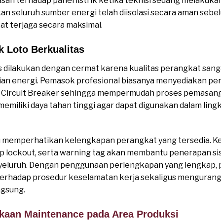
n terhadap panel listrik ketika teknisi sedang melakukan
n seluruh sumber energi telah diisolasi secara aman sebe
at terjaga secara maksimal.
 Loto Berkualitas
s dilakukan dengan cermat karena kualitas perangkat sa
cian energi. Pemasok profesional biasanya menyediakan pe
 Circuit Breaker sehingga mempermudah proses pemasangan 
memiliki daya tahan tinggi agar dapat digunakan dalam ling
erlu memperhatikan kelengkapan perangkat yang tersedia. 
asp lockout, serta warning tag akan membantu penerapan s
nyeluruh. Dengan penggunaan perlengkapan yang lengkap,
rhadap prosedur keselamatan kerja sekaligus mengurangi
ngsung.
akaan Maintenance pada Area Produksi