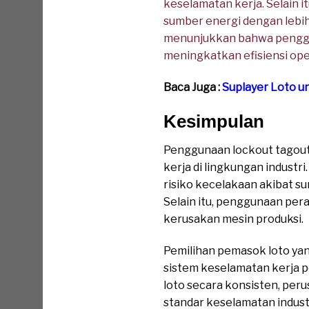
keselamatan kerja. Selain i
sumber energi dengan lebih
menunjukkan bahwa penggu
meningkatkan efisiensi ope
Baca Juga :
Suplayer Loto u
Kesimpulan
Penggunaan lockout tagout
kerja di lingkungan indust
risiko kecelakaan akibat su
Selain itu, penggunaan per
kerusakan mesin produksi.
Pemilihan pemasok loto ya
sistem keselamatan kerja 
loto secara konsisten, peru
standar keselamatan indust