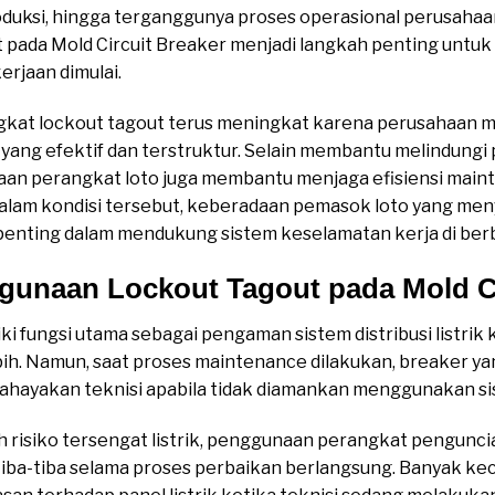
oduksi, hingga terganggunya proses operasional perusahaan
 pada Mold Circuit Breaker menjadi langkah penting untu
rjaan dimulai.
kat lockout tagout terus meningkat karena perusahaan 
ang efektif dan terstruktur. Selain membantu melindungi p
aan perangkat loto juga membantu menjaga efisiensi mai
 Dalam kondisi tersebut, keberadaan pemasok loto yang m
 penting dalam mendukung sistem keselamatan kerja di berba
gunaan Lockout Tagout pada Mold Ci
ki fungsi utama sebagai pengaman sistem distribusi listrik k
bih. Namun, saat proses maintenance dilakukan, breaker 
hayakan teknisi apabila tidak diamankan menggunakan sis
risiko tersengat listrik, penggunaan perangkat pengunc
tiba-tiba selama proses perbaikan berlangsung. Banyak kec