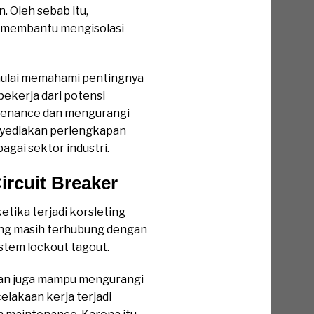
. Oleh sebab itu,
k membantu mengisolasi
mulai memahami pentingnya
ekerja dari potensi
ntenance dan mengurangi
enyediakan perlengkapan
gai sektor industri.
rcuit Breaker
etika terjadi korsleting
yang masih terhubung dengan
tem lockout tagout.
ian juga mampu mengurangi
elakaan kerja terjadi