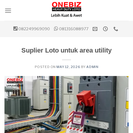
Skip
to
content
082249969090
081316088977
Suplier Loto untuk area utility
POSTED ON
MAY 12, 2026
BY
ADMIN