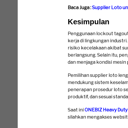
Baca Juga :
Supplier Loto u
Kesimpulan
Penggunaan lockout tagout
kerja di lingkungan indust
risiko kecelakaan akibat su
berlangsung. Selain itu, p
dan menjaga kondisi mesin 
Pemilihan supplier loto le
mendukung sistem keselama
penerapan prosedur loto se
produktif, dan sesuai stand
Saat ini
ONEBIZ Heavy Duty
silahkan mengakses website 