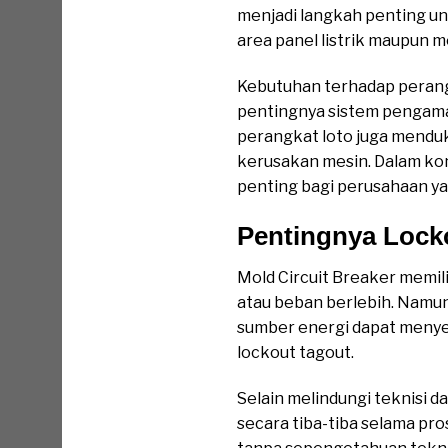
menjadi langkah penting u
area panel listrik maupun m
Kebutuhan terhadap perang
pentingnya sistem pengama
perangkat loto juga mendu
kerusakan mesin. Dalam kon
penting bagi perusahaan ya
Pentingnya Locko
Mold Circuit Breaker memili
atau beban berlebih. Namu
sumber energi dapat menye
lockout tagout.
Selain melindungi teknisi d
secara tiba-tiba selama pro