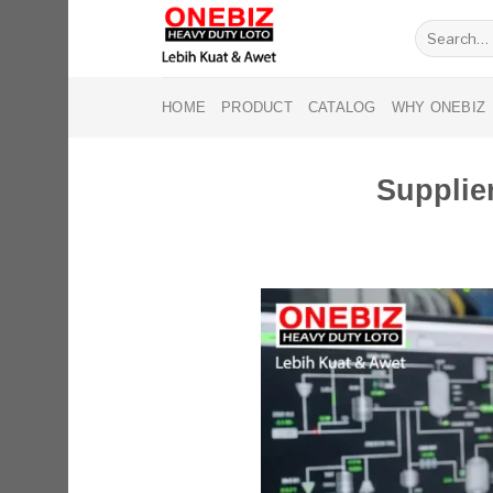
Skip
Search
to
for:
content
HOME
PRODUCT
CATALOG
WHY ONEBIZ
Supplie