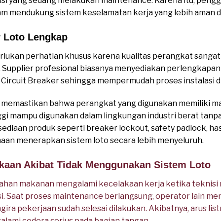
si yang sedang melakukan maintenance. Karena itu, peng
am mendukung sistem keselamatan kerja yang lebih aman d
r Loto Lengkap
rlukan perhatian khusus karena kualitas perangkat sanga
 Supplier profesional biasanya menyediakan perlengkapan
 Circuit Breaker sehingga mempermudah proses instalasi di
lu memastikan bahwa perangkat yang digunakan memiliki mat
ggi mampu digunakan dalam lingkungan industri berat tan
ediaan produk seperti breaker lockout, safety padlock, ha
aan menerapkan sistem loto secara lebih menyeluruh.
akaan Akibat Tidak Menggunakan Sistem Loto
han makanan mengalami kecelakaan kerja ketika teknisi
ksi. Saat proses maintenance berlangsung, operator lain m
ira pekerjaan sudah selesai dilakukan. Akibatnya, arus list
lami cedera serius pada bagian tangan.