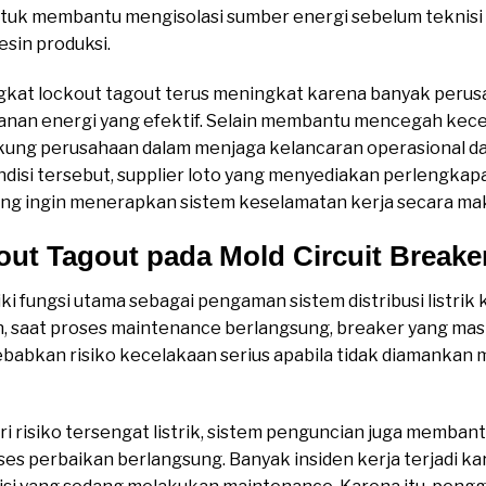
ntuk membantu mengisolasi sumber energi sebelum teknisi
esin produksi.
kat lockout tagout terus meningkat karena banyak peru
nan energi yang efektif. Selain membantu mencegah kece
kung perusahaan dalam menjaga kelancaran operasional d
disi tersebut, supplier loto yang menyediakan perlengkapa
ng ingin menerapkan sistem keselamatan kerja secara mak
ut Tagout pada Mold Circuit Breake
ki fungsi utama sebagai pengaman sistem distribusi listrik k
n, saat proses maintenance berlangsung, breaker yang ma
babkan risiko kecelakaan serius apabila tidak diamankan
ari risiko tersengat listrik, sistem penguncian juga memba
ses perbaikan berlangsung. Banyak insiden kerja terjadi kar