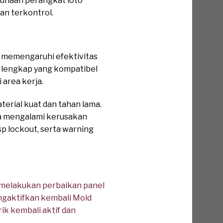
gunaan perangkat loto
an terkontrol.
t memengaruhi efektivitas
 lengkap yang kompatibel
 area kerja.
erial kuat dan tahan lama.
pa mengalami kerusakan
sp lockout, serta warning
 melakukan perbaikan panel
engaktifkan kembali Mold
rik kembali aktif dan