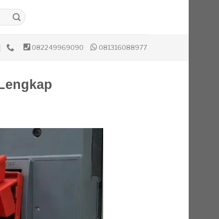
082249969090
081316088977
 Lengkap