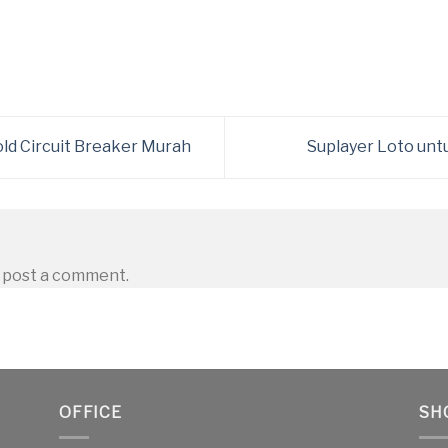
ld Circuit Breaker Murah
Suplayer Loto unt
 post a comment.
OFFICE
SH