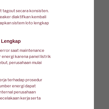
 tagout secara konsisten.
reaker diaktifkan kembali
apkan sistem loto lengkap
o Lengkap
 error saat maintenance
energi karena panel listrik
sebut, perusahaan mulai
rja terhadap prosedur
sumber energi dapat
internal perusahaan
celakaan kerja serta