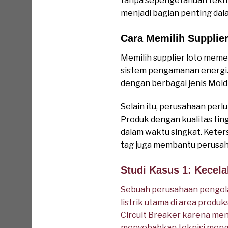
tanpa sepengetahuan tekni
menjadi bagian penting dal
Cara Memilih Supplie
Memilih supplier loto meme
sistem pengamanan energi.
dengan berbagai jenis Mold
Selain itu, perusahaan per
Produk dengan kualitas tin
dalam waktu singkat. Keters
tag juga membantu perusah
Studi Kasus 1: Kecel
Sebuah perusahaan pengola
listrik utama di area produ
Circuit Breaker karena meng
menyebabkan teknisi menga