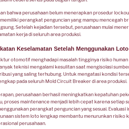
kkan bahwa perusahaan belum menerapkan prosedur lockout
tidak memiliki perangkat penguncian yang mampu mencegah b
sung. Setelah kejadian tersebut, perusahaan mulai mener
atan kerja di seluruh area produksi.
gkatan Keselamatan Setelah Menggunakan Lot
tur otomotif menghadapi masalah tingginya risiko human
anyak teknisi mengalami kesulitan saat mengisolasi sumber 
tribusi yang saling terhubung. Untuk mengatasi kondisi ter
ngkap pada seluruh Mold Circuit Breaker di area produksi.
rapan, perusahaan berhasil meningkatkan kepatuhan peke
itu, proses maintenance menjadi lebih cepat karena setiap 
s menggunakan perangkat penguncian yang sesuai. Evaluasi 
aan sistem loto lengkap membantu menurunkan risiko ke
rasional perusahaan.