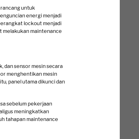
dirancang untuk
penguncian energi menjadi
perangkat lockout menjadi
saat melakukan maintenance
ik, dan sensor mesin secara
rator menghentikan mesin
tu, panel utama dikunci dan
sisa sebelum pekerjaan
kaligus meningkatkan
uruh tahapan maintenance