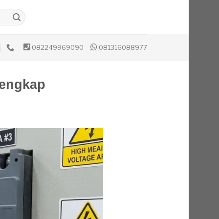
082249969090
081316088977
Lengkap