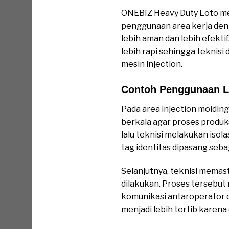
ONEBIZ Heavy Duty Loto men
penggunaan area kerja deng
lebih aman dan lebih efekt
lebih rapi sehingga teknisi
mesin injection.
Contoh Penggunaan L
Pada area injection molding
berkala agar proses produk
lalu teknisi melakukan isol
tag identitas dipasang seb
Selanjutnya, teknisi memast
dilakukan. Proses tersebu
komunikasi antaroperator d
menjadi lebih tertib karena