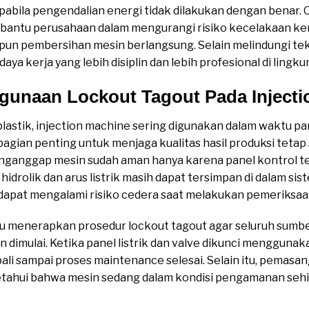
apabila pengendalian energi tidak dilakukan dengan benar.
bantu perusahaan dalam mengurangi risiko kecelakaan ker
pun pembersihan mesin berlangsung. Selain melindungi tek
 kerja yang lebih disiplin dan lebih profesional di lingkun
gunaan Lockout Tagout Pada Injecti
 plastik, injection machine sering digunakan dalam waktu p
agian penting untuk menjaga kualitas hasil produksi tetap s
ganggap mesin sudah aman hanya karena panel kontrol tel
hidrolik dan arus listrik masih dapat tersimpan di dalam sis
i dapat mengalami risiko cedera saat melakukan pemeriksaa
lu menerapkan prosedur lockout tagout agar seluruh sumb
n dimulai. Ketika panel listrik dan valve dikunci menggun
ali sampai proses maintenance selesai. Selain itu, pemasan
ahui bahwa mesin sedang dalam kondisi pengamanan sehin