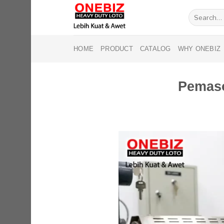
Skip
Search
to
for:
content
HOME
PRODUCT
CATALOG
WHY ONEBIZ
Pemaso