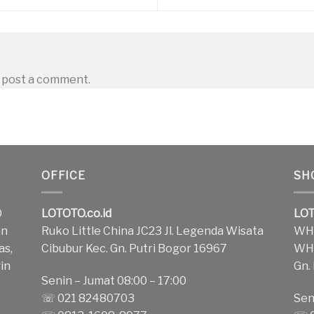
 post a comment.
OFFICE
SH
O
LOTOTO.co.id
LOT
an
Ruko Little China JC23 Jl. Legenda Wisata
WH1
as,
Cibubur Kec. Gn. Putri Bogor 16967
WH2
in
Gn.
Senin – Jumat 08:00 – 17:00
k
☏ 021 82480703
Sen