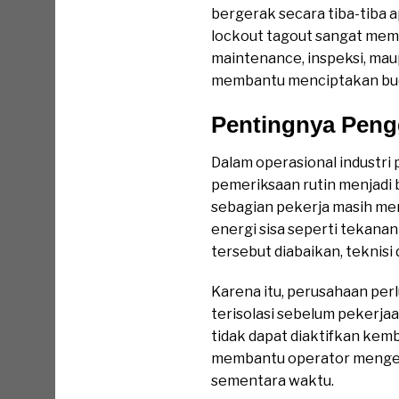
bergerak secara tiba-tiba 
lockout tagout sangat mem
maintenance, inspeksi, mau
membantu menciptakan budaya
Pentingnya Peng
Dalam operasional industri
pemeriksaan rutin menjadi b
sebagian pekerja masih men
energi sisa seperti tekanan 
tersebut diabaikan, teknis
Karena itu, perusahaan per
terisolasi sebelum pekerjaa
tidak dapat diaktifkan kemb
membantu operator menget
sementara waktu.