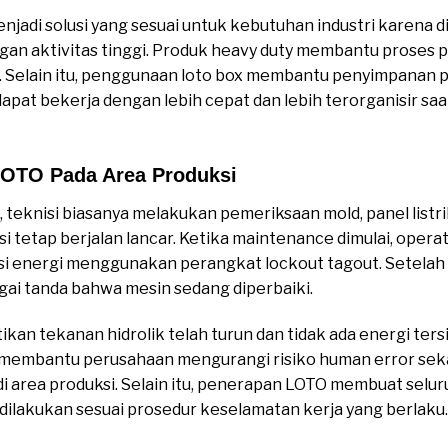
jadi solusi yang sesuai untuk kebutuhan industri karena 
an aktivitas tinggi. Produk heavy duty membantu proses 
if. Selain itu, penggunaan loto box membantu penyimpanan 
 dapat bekerja dengan lebih cepat dan lebih terorganisir 
OTO Pada Area Produksi
, teknisi biasanya melakukan pemeriksaan mold, panel listr
si tetap berjalan lancar. Ketika maintenance dimulai, ope
asi energi menggunakan perangkat lockout tagout. Setelah i
agai tanda bahwa mesin sedang diperbaiki.
ikan tekanan hidrolik telah turun dan tidak ada energi ter
t membantu perusahaan mengurangi risiko human error se
i area produksi. Selain itu, penerapan LOTO membuat sel
 dilakukan sesuai prosedur keselamatan kerja yang berlaku.