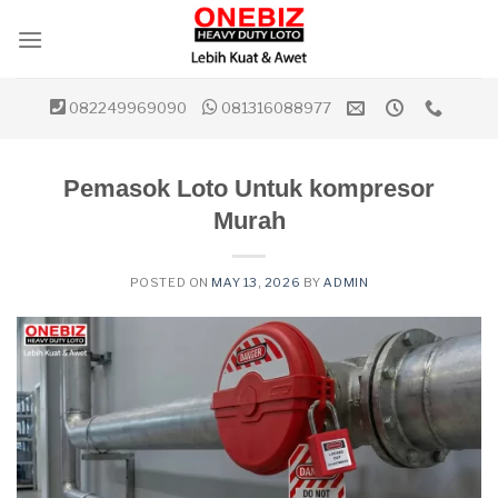
Skip
to
content
082249969090
081316088977
Pemasok Loto Untuk kompresor
Murah
POSTED ON
MAY 13, 2026
BY
ADMIN