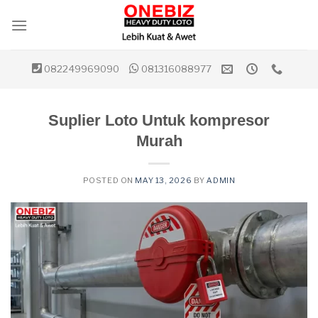
Skip
to
content
082249969090
081316088977
Suplier Loto Untuk kompresor
Murah
POSTED ON
MAY 13, 2026
BY
ADMIN