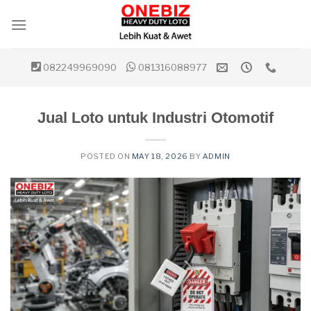
Skip
to
content
082249969090
081316088977
Jual Loto untuk Industri Otomotif
POSTED ON
MAY 18, 2026
BY
ADMIN