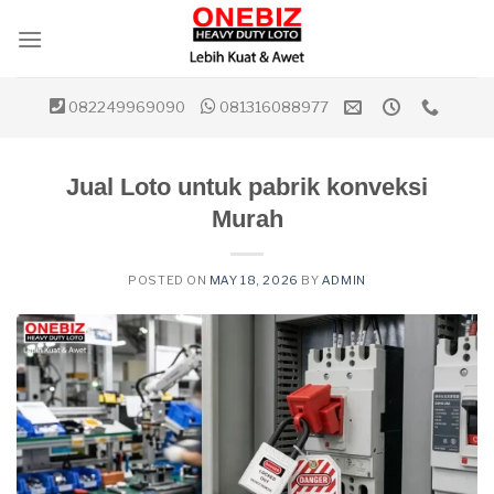
Skip
to
content
082249969090
081316088977
Jual Loto untuk pabrik konveksi
Murah
POSTED ON
MAY 18, 2026
BY
ADMIN