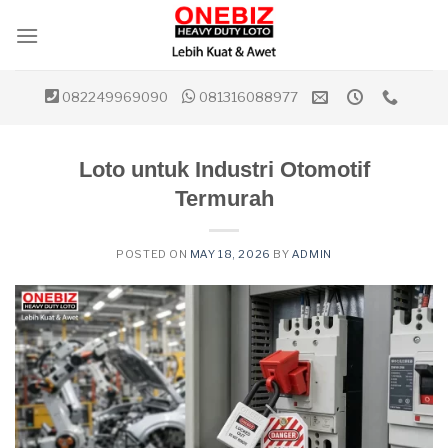
Skip
to
content
082249969090
081316088977
Loto untuk Industri Otomotif
Termurah
POSTED ON
MAY 18, 2026
BY
ADMIN