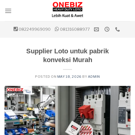
Skip
to
content
082249969090
081316088977
Supplier Loto untuk pabrik
konveksi Murah
POSTED ON
MAY 18, 2026
BY
ADMIN