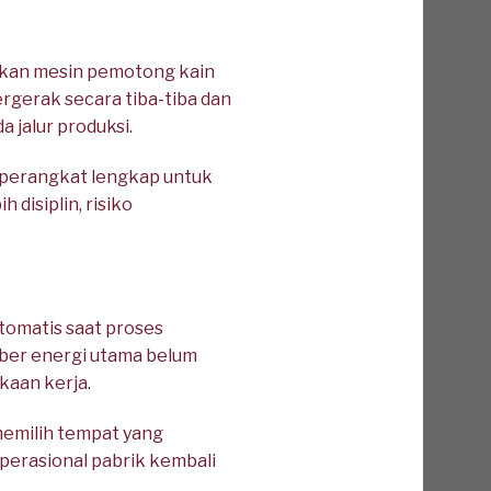
ikan mesin pemotong kain
ergerak secara tiba-tiba dan
 jalur produksi.
 perangkat lengkap untuk
disiplin, risiko
tomatis saat proses
mber energi utama belum
kaan kerja.
memilih tempat yang
perasional pabrik kembali