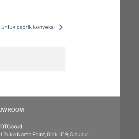
o untuk pabrik konveksi
OWROOM
OTO.co.id
 Ruko North Point, Blok JE 9, Cibubur