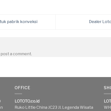
tuk pabrik konveksi
Dealer Lot
 post a comment.
OFFICE
SH
O
LOTOTO.co.id
LOT
an
Ruko Little China JC23 Jl. Legenda Wisata
WH1