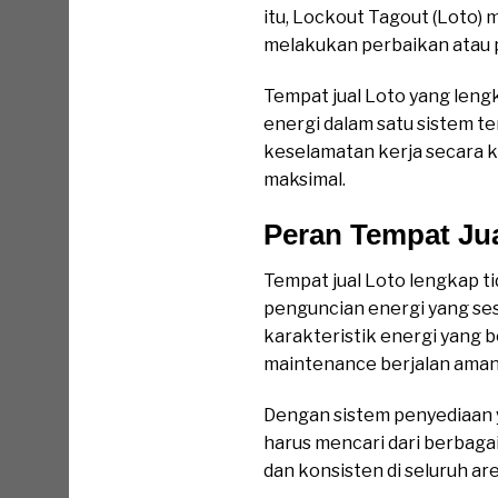
itu, Lockout Tagout (Loto)
melakukan perbaikan atau 
Tempat jual Loto yang len
energi dalam satu sistem 
keselamatan kerja secara ko
maksimal.
Peran Tempat Jua
Tempat jual Loto lengkap t
penguncian energi yang ses
karakteristik energi yang
maintenance berjalan aman
Dengan sistem penyediaan 
harus mencari dari berbaga
dan konsisten di seluruh ar