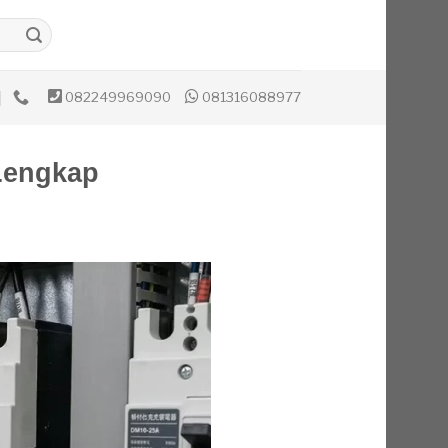
082249969090
081316088977
 Lengkap