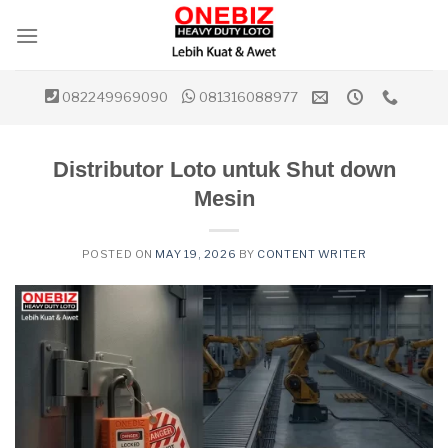
Skip
to
content
082249969090
081316088977
Distributor Loto untuk Shut down
Mesin
POSTED ON
MAY 19, 2026
BY
CONTENT WRITER