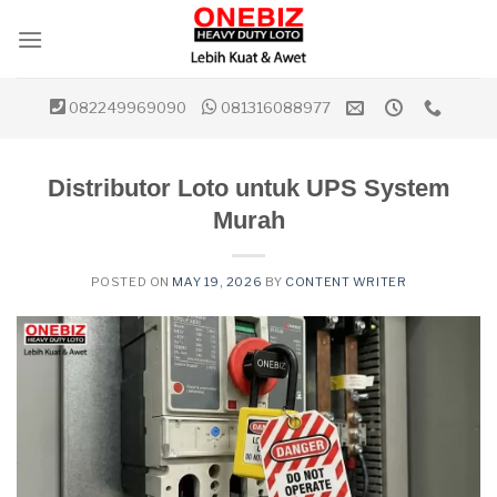
Skip
to
content
082249969090
081316088977
Distributor Loto untuk UPS System
Murah
POSTED ON
MAY 19, 2026
BY
CONTENT WRITER