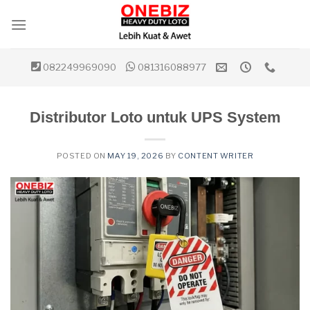
Skip
to
content
082249969090
081316088977
Distributor Loto untuk UPS System
POSTED ON
MAY 19, 2026
BY
CONTENT WRITER