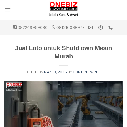
Skip
to
content
082249969090
081316088977
Jual Loto untuk Shutd own Mesin
Murah
POSTED ON
MAY 19, 2026
BY
CONTENT WRITER