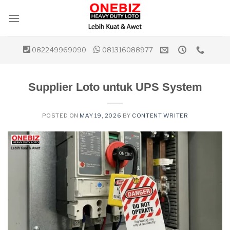
Skip
to
content
082249969090
081316088977
Supplier Loto untuk UPS System
POSTED ON
MAY 19, 2026
BY
CONTENT WRITER