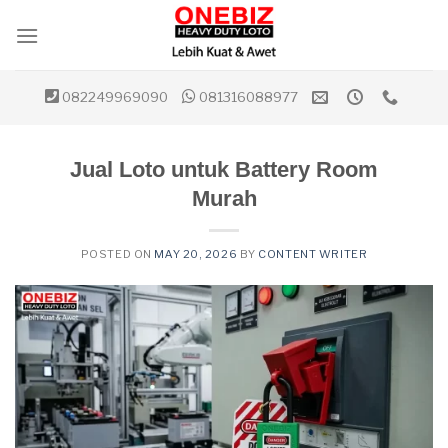
Skip
to
content
082249969090
081316088977
Jual Loto untuk Battery Room
Murah
POSTED ON
MAY 20, 2026
BY
CONTENT WRITER