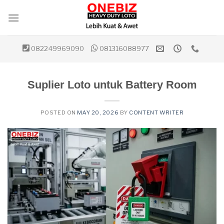
Skip
to
content
082249969090
081316088977
Suplier Loto untuk Battery Room
POSTED ON
MAY 20, 2026
BY
CONTENT WRITER