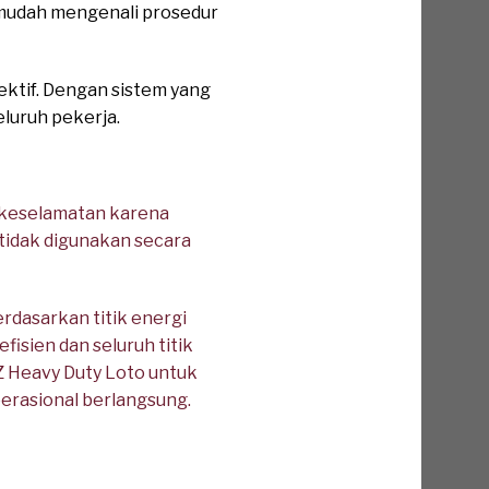
 mudah mengenali prosedur
ektif. Dengan sistem yang
eluruh pekerja.
 keselamatan karena
 tidak digunakan secara
rdasarkan titik energi
fisien dan seluruh titik
Z Heavy Duty Loto untuk
perasional berlangsung.