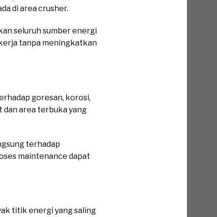
a di area crusher.
an seluruh sumber energi
 kerja tanpa meningkatkan
rhadap goresan, korosi,
at dan area terbuka yang
angsung terhadap
proses maintenance dapat
k titik energi yang saling