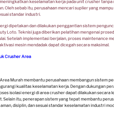
 meningkatkan keselamatan kerja pada unit crusher tanp
kan. Oleh sebab itu, perusahaan mencari suplier yang mam
suai standar industri.
 energi dipetakan dan dilakukan penggantian sistem pengu
y Loto. Teknisi juga diberikan pelatihan mengenai prosedur
lai. Setelah implementasi berjalan, proses maintenance m
o aktivasi mesin mendadak dapat dicegah secara maksimal.
tuk Crusher Area
er Area Murah membantu perusahaan membangun sistem pen
ngurangi kualitas keselamatan kerja. Dengan dukungan pe
oses isolasi energi di area crusher dapat dilakukan secara 
at. Selain itu, penerapan sistem yang tepat membantu per
 aman, disiplin, dan sesuai standar keselamatan industri mo