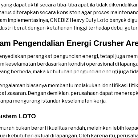
yang dapat aktif secara tiba-tiba apabila tidak dikendalik
 harus diterapkan secara konsisten agar proses maintenanc
lam implementasinya, ONEBIZ Heavy Duty Loto banyak dig
dustri berat dengan ketahanan tinggi terhadap debu, getar
lam Pengendalian Energi Crusher Ar
menyediakan perangkat penguncian energi, tetapi juga me
 keselamatan berdasarkan kondisi operasional di lapanga
 yang berbeda, maka kebutuhan penguncian energi juga tid
erpengalaman biasanya membantu melakukan identifikasi tit
epat sasaran. Dengan demikian, perusahaan dapat menerap
n tanpa mengurangi standar keselamatan kerja.
 Sistem LOTO
ah murah bukan berarti kualitas rendah, melainkan lebih kep
i kebutuhan aktual di lapangan. Oleh karena itu, perusa