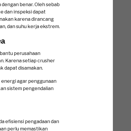
an dengan benar. Oleh sebab
e dan inspeksi dapat
unakan karena dirancang
an, dan suhu kerja ekstrem.
ea
mbantu perusahaan
n. Karena setiap crusher
ak dapat disamakan.
ik energi agar penggunaan
kan sistem pengendalian
ada efisiensi pengadaan dan
haan perlu memastikan