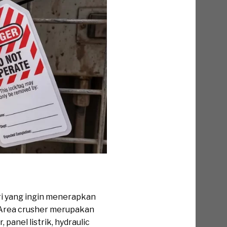
ri yang ingin menerapkan
. Area crusher merupakan
panel listrik, hydraulic