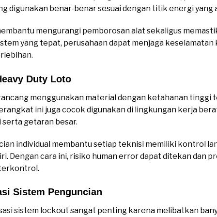
g digunakan benar-benar sesuai dengan titik energi yang ad
membantu mengurangi pemborosan alat sekaligus memastik
sistem yang tepat, perusahaan dapat menjaga keselamatan
rlebihan.
eavy Duty Loto
rancang menggunakan material dengan ketahanan tinggi te
 perangkat ini juga cocok digunakan di lingkungan kerja ber
i serta getaran besar.
cian individual membantu setiap teknisi memiliki kontrol l
ri. Dengan cara ini, risiko human error dapat ditekan dan 
 terkontrol.
asi Sistem Penguncian
sasi sistem lockout sangat penting karena melibatkan banya