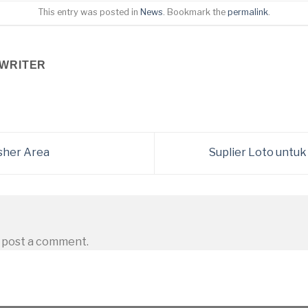
This entry was posted in
News
. Bookmark the
permalink
.
WRITER
sher Area
Suplier Loto untu
 post a comment.