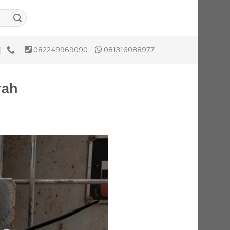
082249969090
081316088977
rah