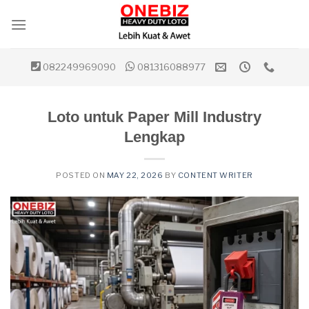
Skip
to
content
082249969090
081316088977
Loto untuk Paper Mill Industry
Lengkap
POSTED ON
MAY 22, 2026
BY
CONTENT WRITER