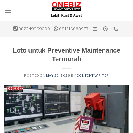
Skip
to
content
082249969090
081316088977
Loto untuk Preventive Maintenance
Termurah
POSTED ON
MAY 22, 2026
BY
CONTENT WRITER