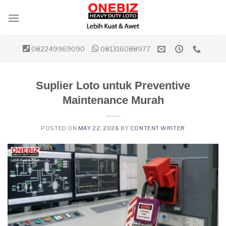
Skip
to
content
082249969090
081316088977
Suplier Loto untuk Preventive
Maintenance Murah
POSTED ON
MAY 22, 2026
BY
CONTENT WRITER