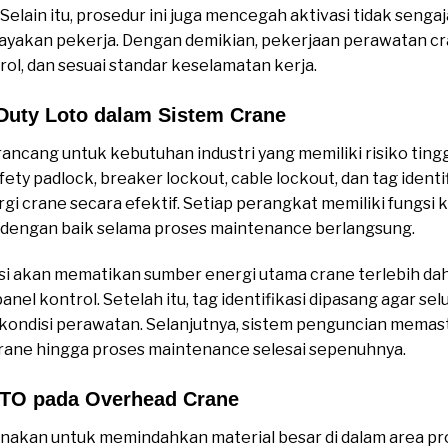
Selain itu, prosedur ini juga mencegah aktivasi tidak seng
akan pekerja. Dengan demikian, pekerjaan perawatan cr
ol, dan sesuai standar keselamatan kerja.
Duty Loto dalam Sistem Crane
ncang untuk kebutuhan industri yang memiliki risiko tingg
fety padlock, breaker lockout, cable lockout, dan tag ident
 crane secara efektif. Setiap perangkat memiliki fungsi
i dengan baik selama proses maintenance berlangsung.
si akan mematikan sumber energi utama crane terlebih da
el kontrol. Setelah itu, tag identifikasi dipasang agar s
ondisi perawatan. Selanjutnya, sistem penguncian memasti
rane hingga proses maintenance selesai sepenuhnya.
TO pada Overhead Crane
nakan untuk memindahkan material besar di dalam area pro