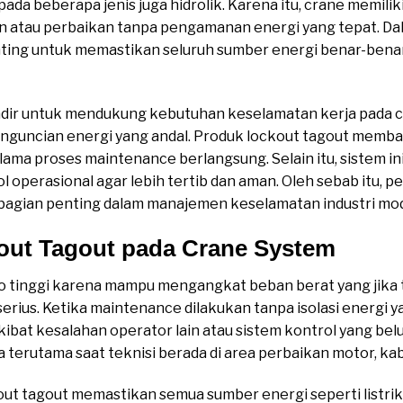
 pada beberapa jenis juga hidrolik. Karena itu, crane memilik
n atau perbaikan tanpa pengamanan energi yang tepat. Dal
ting untuk memastikan seluruh sumber energi benar-benar
dir untuk mendukung kebutuhan keselamatan kerja pada 
guncian energi yang andal. Produk lockout tagout memb
elama proses maintenance berlangsung. Selain itu, sistem i
 operasional agar lebih tertib dan aman. Oleh sebab itu
 bagian penting dalam manajemen keselamatan industri mo
out Tagout pada Crane System
ko tinggi karena mampu mengangkat beban berat yang jika t
ius. Ketika maintenance dilakukan tanpa isolasi energi ya
akibat kesalahan operator lain atau sistem kontrol yang b
 terutama saat teknisi berada di area perbaikan motor, kabe
out tagout memastikan semua sumber energi seperti listri