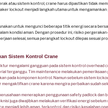
k atau sistem kontrol, crane harus dipastikan tidak memiliki
eaker lockout menjadi langkah utama untuk mengamankan p
digunakan untuk mengunci beberapa titik energi secara ber
lam kondisi aman. Dengan prosedur ini, risiko pergerakan 
kerjaan selesai, semua perangkat lockout dilepas sesuai p
kan Sistem Kontrol Crane
ktur mengalami gangguan pada sistem kontrol overhead 
ial terganggu. Tim maintenance melakukan pemeriksaan pa
an pada komponen kontrol. Namun sebelum sistem lockou
pir mengaktifkan crane karena mengira perbaikan sudah sele
, perusahaan menerapkan penggunaan safety padlock dan b
knisi juga diwajibkan melakukan verifikasi energi sebelum
e menjadi lebih aman, terkontrol, dan risiko kesalahan op