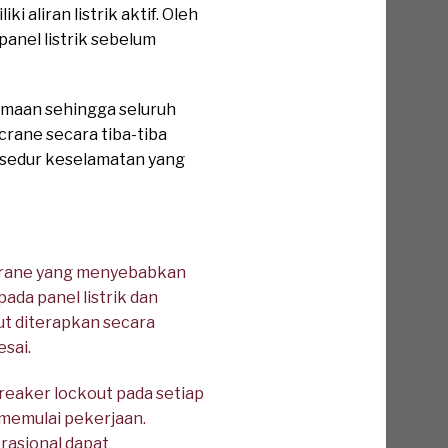
 aliran listrik aktif. Oleh
anel listrik sebelum
samaan sehingga seluruh
crane secara tiba-tiba
rosedur keselamatan yang
crane yang menyebabkan
da panel listrik dan
t diterapkan secara
sai.
reaker lockout pada setiap
 memulai pekerjaan.
erasional dapat