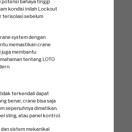
i potensi bahaya tinggi
am kondisi inilah Lockout
 terisolasi sebelum
crane system dengan
antu memastikan crane
ni juga membantu
, pemahaman tentang LOTO
dern.
idak terkendali dapat
ng benar, crane bisa saja
elum sepenuhnya dimatikan.
l sling, atau panel kontrol.
k dan sistem mekanikal