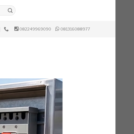
082249969090
081316088977