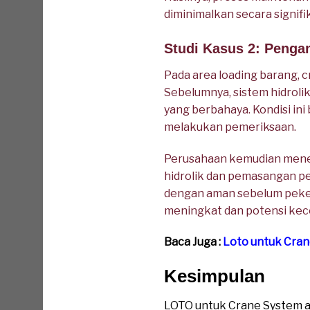
diminimalkan secara signifi
Studi Kasus 2: Penga
Pada area loading barang, 
Sebelumnya, sistem hidrol
yang berbahaya. Kondisi i
melakukan pemeriksaan.
Perusahaan kemudian mener
hidrolik dan pemasangan pen
dengan aman sebelum pekerj
meningkat dan potensi kece
Baca Juga :
Loto untuk Cra
Kesimpulan
LOTO untuk Crane System a